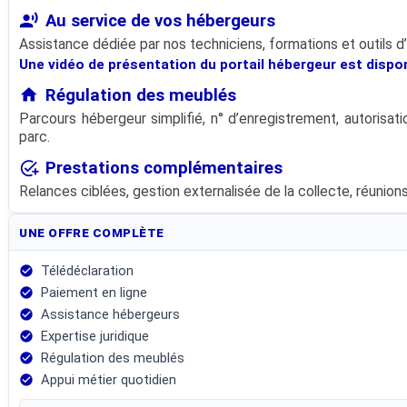
record_voice_over
Au service de vos hébergeurs
Assistance dédiée par nos techniciens, formations et outils 
Une vidéo de présentation du portail hébergeur est disponi
home
Régulation des meublés
Parcours hébergeur simplifié, n° d’enregistrement, autorisati
parc.
add_task
Prestations complémentaires
Relances ciblées, gestion externalisée de la collecte, réunions
UNE OFFRE COMPLÈTE
Télédéclaration
check_circle
Paiement en ligne
check_circle
Assistance hébergeurs
check_circle
Expertise juridique
check_circle
Régulation des meublés
check_circle
Appui métier quotidien
check_circle